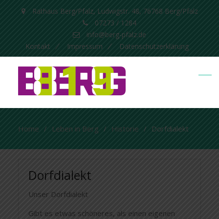
Rathaus Berg/Pfalz, Ludwigstr. 48, 76768 Berg/Pfalz
07273 / 1284
info@berg-pfalz.de
Kontakt
Impressum
Datenschutzerklärung
Home
Leben in Berg
Historie
Dorfdialekt
Dorfdialekt
Unser Dorfdialekt
Gibt es etwas schöneres, als einen eigenen