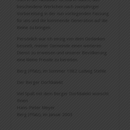
bescheidene Werkchen nach zweijähriger
Vorbereitung in der nun vorliegenden Fassung
für uns und die kommende Generation auf die
Beine zu bringen.
Persönlich war ich einzig von dem Gedanken
beseelt, meiner Gemeinde einen weiteren
Dienst zu erweisen und unserer Bevölkerung
eine kleine Freude zu bereiten.
Berg (Pfalz), im Sommer 1982 Ludwig Stehle
Der Berger Dorfdialekt
Viel Spaß mit dem Berger Dorfdialekt wünscht
Ihnen
Hans-Peter Meyer
Berg (Pfalz), im Januar 2003