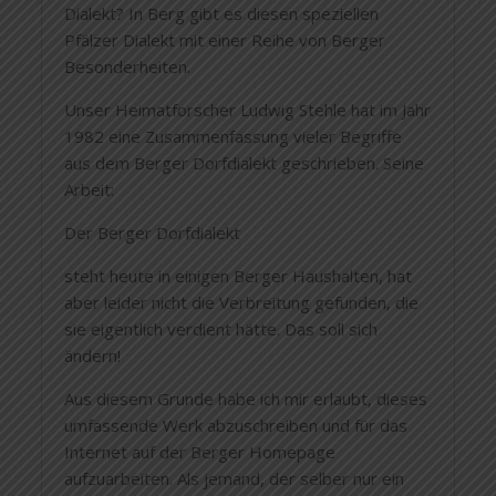
Dialekt? In Berg gibt es diesen speziellen
Pfälzer Dialekt mit einer Reihe von Berger
Besonderheiten.
Unser Heimatforscher Ludwig Stehle hat im Jahr
1982 eine Zusammenfassung vieler Begriffe
aus dem Berger Dorfdialekt geschrieben. Seine
Arbeit:
Der Berger Dorfdialekt
steht heute in einigen Berger Haushalten, hat
aber leider nicht die Verbreitung gefunden, die
sie eigentlich verdient hätte. Das soll sich
ändern!
Aus diesem Grunde habe ich mir erlaubt, dieses
umfassende Werk abzuschreiben und für das
Internet auf der Berger Homepage
aufzuarbeiten. Als jemand, der selber nur ein