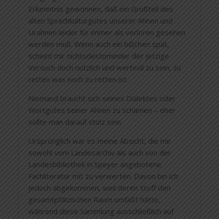
Erkenntnis gewonnen, daß ein Großteil des
alten Sprachkulturgutes unserer Ahnen und
Urahnen leider für immer als verloren gesehen
werden muß. Wenn auch ein bißchen spät,
scheint mir nichtsdestominder der jetzige
Versuch doch nützlich und wertvoll zu sein, zu
retten was noch zu retten ist.
Niemand braucht sich seines Dialektes oder
Wortgutes seiner Ahnen zu schämen – eher
sollte man darauf stolz sein.
Ursprünglich war es meine Absicht, die mir
sowohl vom Landesarchiv als auch von der
Landesbibliothek in Speyer angebotene
Fachliteratur mit zu verwerten. Davon bin ich
jedoch abgekommen, weil deren Stoff den
gesamtpfälzischen Raum umfaßt hätte,
während diese Sammlung ausschließlich auf