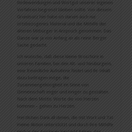
Redewendungen und Wortgut unserer eigenen
Vorfahren begrenzt bleiben sollte. Von diesem
Grundsatz her habe ich darum auch nur
ortsbezogenes Material und die Mithilfe der
älteren Mitbürger in Anspruch genommen. Das
Ganze war ja von Anfang an als reine Berger
Sache gedacht.
Ich wünsche, daß diese kleine Broschüre in
unseren Familien, bei den Alt- und Neubürgern,
eine freundliche Aufnahme findet und ihr Inhalt
dazu beitragen möge, die
Zusammengehörigkeit im Sinne von
Gemeinschaft enger und inniger zu gestalten.
Nach dem Motto: Worte die von Herzen
kommen – gehen zu Herzen.
Herzlichen Dank all denen, die mit Wort und Tat
meine Aktion unterstützt und durch ihre Mithilfe
mich in der Ausdauer bestärkt haben, das