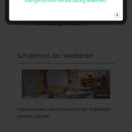
buergerservice/veranstaltungskalender/
Liebe Eltern,
das Team des Kindergarten Bergwichtel stellt
Ihnen das
Betreuungskonzept
vor.
Schülerhort der Waldkinder
Informationen zum Schülerhort der Waldkinder
erhalten Sie hier.