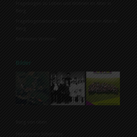
Fragebogen zu Leben und Wohnen im Alter in
Berg
Fragebogenaktion Leben und Wohnen im Alter in
Berg
Betreutes Wohnen
Bilder
Berg von oben
Historische Schulfotos