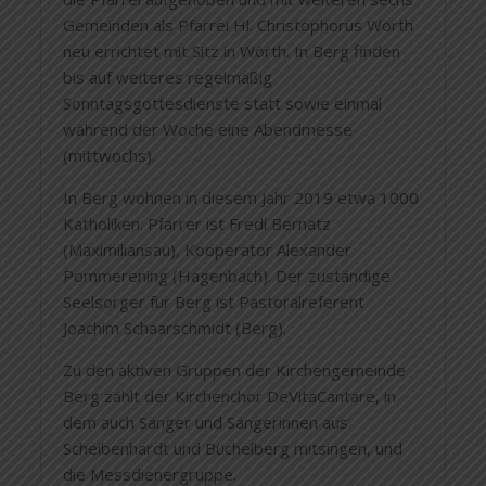
Gemeinden als Pfarrei Hl. Christophorus Wörth
neu errichtet mit Sitz in Wörth. In Berg finden
bis auf weiteres regelmäßig
Sonntagsgottesdienste statt sowie einmal
während der Woche eine Abendmesse
(mittwochs).
In Berg wohnen in diesem Jahr 2019 etwa 1000
Katholiken. Pfarrer ist Fredi Bernatz
(Maximiliansau), Kooperator Alexander
Pommerening (Hagenbach). Der zuständige
Seelsorger für Berg ist Pastoralreferent
Joachim Schaarschmidt (Berg).
Zu den aktiven Gruppen der Kirchengemeinde
Berg zählt der Kirchenchor DeVitaCantare, in
dem auch Sänger und Sängerinnen aus
Scheibenhardt und Büchelberg mitsingen, und
die Messdienergruppe.