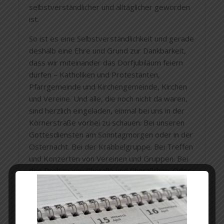
selbstverständlicher und alltäglicher geworden
ist.
So ist es eine Selbstverständlichkeit und gerade
deshalb eine Ehre und Grund zur Dankbarkeit,
dass wir miteinander das Dorfjubiläum feiern
dürfen – Katholiken und Protestanten,
Pfarrgemeinde und Kirchengemeinde, Kirchen
und Vereine. Und alle, die noch nicht da waren,
sind herzlich eingeladen, einmal bei uns in der
Körnerstraße vorbei zu schauen: Bei unseren
Gottesdiensten am Sonntagmorgen oder in der
Osternacht. Bei der Krabbelgruppe. Bei Treffen
und Konzerten von Vereinen und Gruppen. Bei
den Proben von Choralle und Chorällchen. Oder
bei dem, was die Zukunft noch bringen wird.
In diesem Zentrum zur Ehre Gottes und zum
Segen für die Menschen.