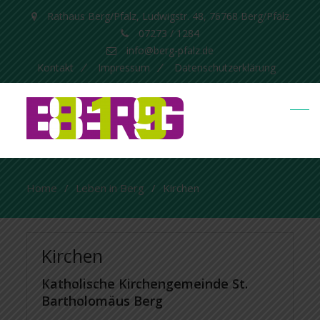
Rathaus Berg/Pfalz, Ludwigstr. 48, 76768 Berg/Pfalz
07273 / 1284
info@berg-pfalz.de
Kontakt
Impressum
Datenschutzerklärung
Home
Leben in Berg
Kirchen
Kirchen
Katholische Kirchengemeinde St.
Bartholomäus Berg