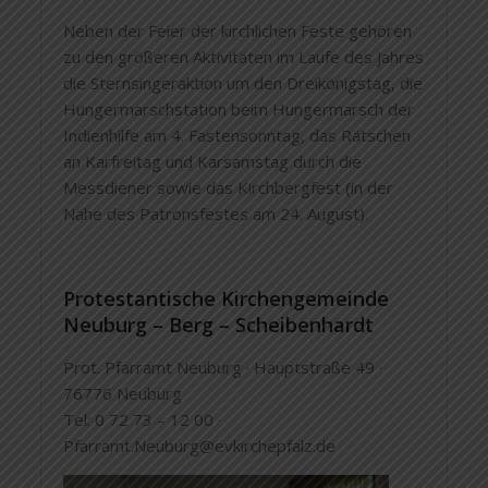
Neben der Feier der kirchlichen Feste gehören
zu den größeren Aktivitäten im Laufe des Jahres
die Sternsingeraktion um den Dreikönigstag, die
Hungermarschstation beim Hungermarsch der
Indienhilfe am 4. Fastensonntag, das Rätschen
an Karfreitag und Karsamstag durch die
Messdiener sowie das Kirchbergfest (in der
Nähe des Patronsfestes am 24. August).
Protestantische Kirchengemeinde
Neuburg – Berg – Scheibenhardt
Prot. Pfarramt Neuburg · Hauptstraße 49 ·
76776 Neuburg
Tel: 0 72 73 – 12 00 ·
Pfarramt.Neuburg@evkirchepfalz.de