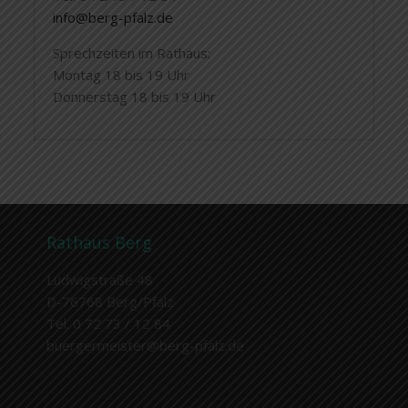
info@berg-pfalz.de
Sprechzeiten im Rathaus:
Montag 18 bis 19 Uhr
Donnerstag 18 bis 19 Uhr
Rathaus Berg
Ludwigstraße 48
D-76768 Berg/Pfalz
Tel. 0 72 73 / 12 84
buergermeister@berg-pfalz.de