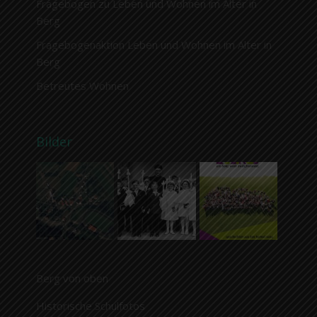
Fragebogen zu Leben und Wohnen im Alter in
Berg
Fragebogenaktion Leben und Wohnen im Alter in
Berg
Betreutes Wohnen
Bilder
Berg von oben
Historische Schulfotos