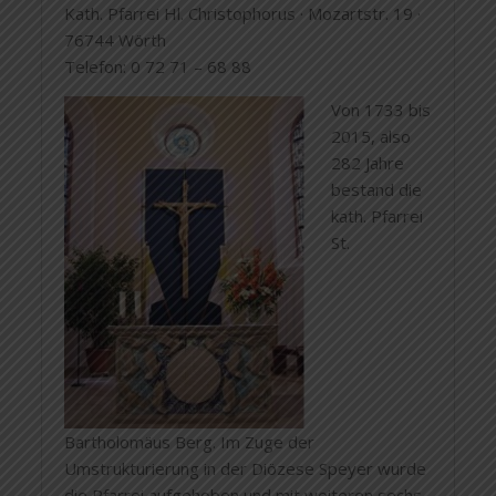
Kath. Pfarrei Hl. Christophorus · Mozartstr. 19 ·
76744 Wörth
Telefon: 0 72 71 – 68 88
Von 1733 bis
2015, also
282 Jahre
bestand die
kath. Pfarrei
St.
Bartholomäus Berg. Im Zuge der
Umstrukturierung in der Diözese Speyer wurde
die Pfarrei aufgehoben und mit weiteren sechs