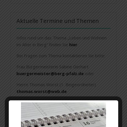
Aktuelle Termine und Themen
Infos rund um das Thema „Leben und Wohnen
im Alter in Berg“ finden Sie
hier
.
Bei Fragen zum Thema kontaktieren Sie bitte:
Frau Bürgermeisterin Sabine Gerhart
buergermeister@berg-pfalz.de
oder
Herrn Thomas Worst (1. Beigeordneter)
thomas.worst@web.de
Das Seniorenteam freut sich darauf Sie kennen
zu lernen. Infos zur Tätigkeit finden Sie unter
Seniorenbeauftragte
.