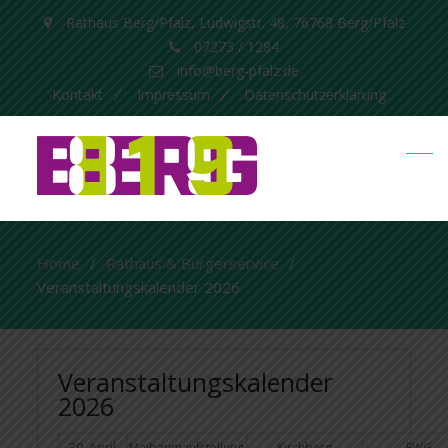
Rathaus Berg/Pfalz, Ludwigstr. 48, 76768 Berg/Pfalz
07273 / 1284
info@berg-pfalz.de
Kontakt
Impressum
Datenschutzerklärung
Home
Rathaus & Bürgerservice
Veranstaltungskalender 2026
Veranstaltungskalender
2026
30. April
Maibaumaufstellung
Kirchberg
FWG