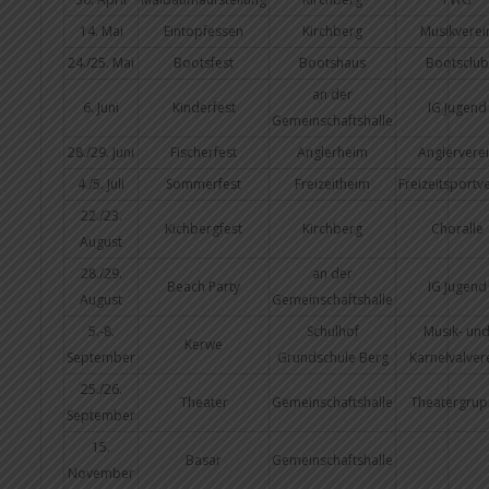
14. Mai
Eintopfessen
Kirchberg
Musikverei
24./25. Mai
Bootsfest
Bootshaus
Bootsclub
an der
6. Juni
Kinderfest
IG Jugend
Gemeinschaftshalle
28./29. Juni
Fischerfest
Anglerheim
Anglervere
4./5. Juli
Sommerfest
Freizeitheim
Freizeitsportv
22./23.
Kichbergfest
Kirchberg
Choralle
August
28./29.
an der
Beach Party
IG Jugend
August
Gemeinschaftshalle
5.-8.
Schulhof
Musik- un
Kerwe
September
Grundschule Berg
Karnelvalver
25./26.
Theater
Gemeinschaftshalle
Theatergru
September
15.
Basar
Gemeinschaftshalle
November