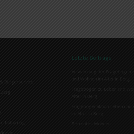
Letzte Beiträge
Auswertung der Fragebogen 
und Wohnen im Alter in Berg
& Bürgerservice
Fragebogen zu Leben und Wo
 Berg
Alter in Berg
Fragebogenaktion Leben und
e
im Alter in Berg
im Kulturring
Betreutes Wohnen
 Videos