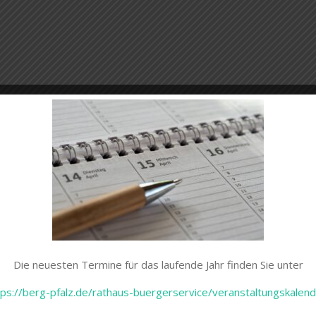
Die neuesten Termine für das laufende Jahr finden Sie unter
tps://berg-pfalz.de/rathaus-buergerservice/veranstaltungskalend