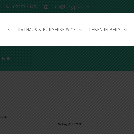
07273 / 1284
info@berg-pfalz.de
RT
RATHAUS & BÜRGERSERVICE
LEBEN IN BERG
istik