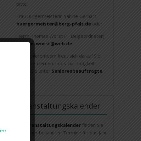
bitte:
Frau Bürgermeisterin Sabine Gerhart
buergermeister@berg-pfalz.de
oder
Herrn Thomas Worst (1. Beigeordneter)
thomas.worst@web.de
Das Seniorenteam freut sich darauf Sie
kennen zu lernen. Infos zur Tätigkeit
finden Sie unter
Seniorenbeauftragte
.
Veranstaltungskalender
Im
Veranstaltungskalender
finden Sie
er/
die bisher bekannten Termine für das Jahr
2026.