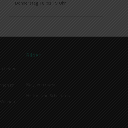
Donnerstag 18 bis 19 Uhr
Bilder
zu Leben
Berg von oben
hnen im
Historische Schulfotos
 Wohnen