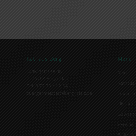
Rathaus Berg
Menü
Ludwigstraße 48
Start
D-76768 Berg/Pfalz
Rathaus 
Tel. 0 72 73 / 12 84
buergermeister@berg-pfalz.de
Leben in
Historie
Gewerb
Vereine 
Bilder &