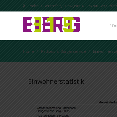
Rathaus Berg/Pfalz, Ludwigstr. 48, 76768 Berg/Pfalz
STA
Home
Rathaus & Bürgerservice
Einwohnerstat
Einwohnerstatistik