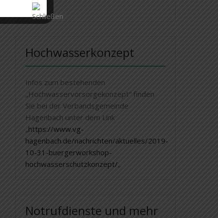
Hochwasserkonzept
Infos zum bestehenden
„Hochwasservorsorgekonzept“ finden
Sie bei der Verbandsgemeinde
Hagenbach unter dem Link
„
https://www.vg-
hagenbach.de/nachrichten/aktuelles/2019-
10-31-buergerworkshop-
hochwasserschutzkonzept/
„
Notrufdienste und mehr