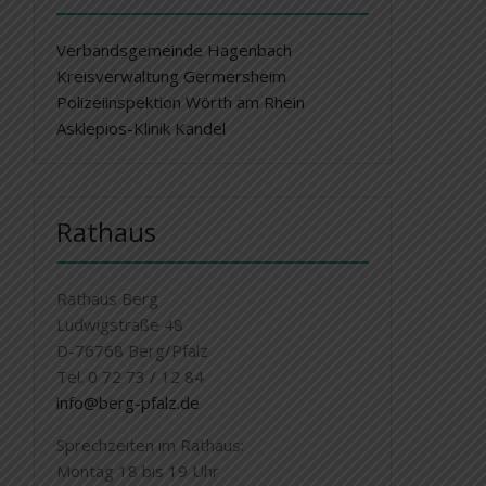
Verbandsgemeinde Hagenbach
Kreisverwaltung Germersheim
Polizeiinspektion Wörth am Rhein
Asklepios-Klinik Kandel
Rathaus
Rathaus Berg
Ludwigstraße 48
D-76768 Berg/Pfalz
Tel. 0 72 73 / 12 84
info@berg-pfalz.de
Sprechzeiten im Rathaus:
Montag 18 bis 19 Uhr