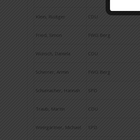
Klein, Rüdiger
CDU
Fried, Simon
FWG Berg
Wünsch, Daniela
CDU
Scherrer, Armin
FWG Berg
Schumacher, Hannah
SPD
Traub, Martin
CDU
Weingärtner, Michael
SPD