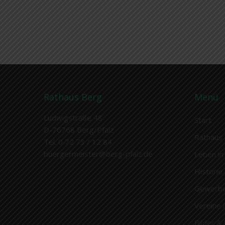
Rathaus Berg
Menü
Ludwigstraße 48
Start
D-76768 Berg/Pfalz
Rathaus 
Tel. 0 72 73 / 12 84
buergermeister@berg-pfalz.de
Leben in
Historie
Gewerb
Vereine 
Bilder &