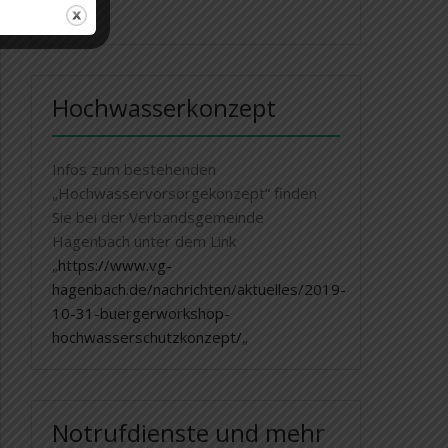
Hochwasserkonzept
Infos zum bestehenden
„Hochwasservorsorgekonzept“ finden
Sie bei der Verbandsgemeinde
Hagenbach unter dem Link
„
https://www.vg-
hagenbach.de/nachrichten/aktuelles/2019-
10-31-buergerworkshop-
hochwasserschutzkonzept/
„
Notrufdienste und mehr