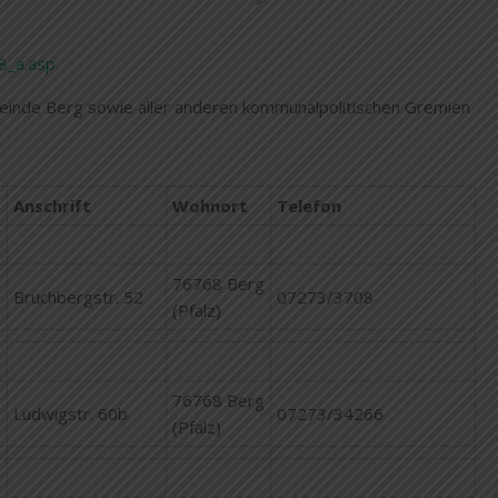
8_a.asp
meinde Berg sowie aller anderen kommunalpolitischen Gremien
Anschrift
Wohnort
Telefon
76768 Berg
Bruchbergstr. 52
07273/3708
(Pfalz)
76768 Berg
Ludwigstr. 60b
07273/34266
(Pfalz)