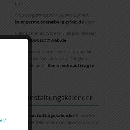
bitte:
Frau Bürgermeisterin Sabine Gerhart
buergermeister@berg-pfalz.de
oder
Herrn Thomas Worst (1. Beigeordneter)
thomas.worst@web.de
Das Seniorenteam freut sich darauf Sie
kennen zu lernen. Infos zur Tätigkeit
finden Sie unter
Seniorenbeauftragte
.
Veranstaltungskalender
Im
Veranstaltungskalender
finden Sie
er/
die bisher bekannten Termine für das Jahr
2026.