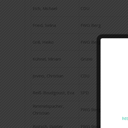
Eich, Michael
CDU
Fried, Selina
FWG Berg
Grill, Heiko
FWG Berg
Kühnel, Miriam
Grüne
Jovino, Christian
CDU
Reiß-Boudgoust, Eva
SPD
Rimmelspacher,
FWG Berg
Christian
ht
Roitsch, Günter
FWG Berg