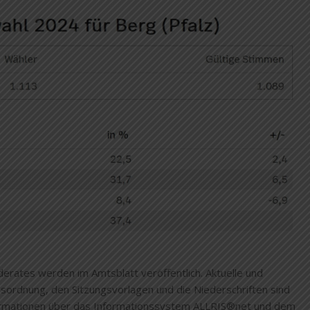
rates werden im Amtsblatt veröffentlich. Aktuelle und
esordnung, den Sitzungsvorlagen und die Niederschriften sind
Informationen über das Informationssystem ALLRIS®net und dem