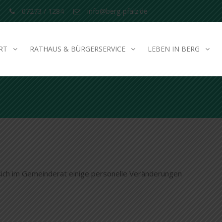
07273 / 1284
info@berg-pfalz.de
RT
RATHAUS & BÜRGERSERVICE
LEBEN IN BERG
ich im Gemeinderat einige personelle Veränderungen