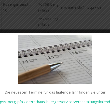
Rosengärtenstr.
76768 Berg
michael.eich@myquix.de
10
(Pfalz)
76768 Berg
(Pfalz)
76768 Berg
Römerring 66
(Pfalz)
76768 Berg
Lukasstr. 16
miriam-kuehnel@web.de
(Pfalz)
76768 Berg
Ludwigstraße
(Pfalz)
76768 Berg
Kettelerstr. 21
(Pfalz)
76768 Berg
Die neuesten Termine für das laufende Jahr finden Sie unter
Gartenstr. 1f
(Pfalz)
tps://berg-pfalz.de/rathaus-buergerservice/veranstaltungskalend
76768 Berg
Römerring 34
07273 93500