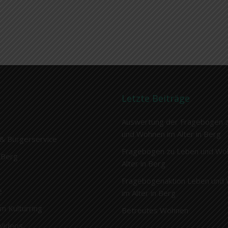
Letzte Beiträge
Auswertung der Fragebogen 
und Wohnen im Alter in Berg
& Bürgerservice
Fragebogen zu Leben und Wo
 Berg
Alter in Berg
Fragebogenaktion Leben und
e
im Alter in Berg
im Kulturring
Betreutes Wohnen
 Videos