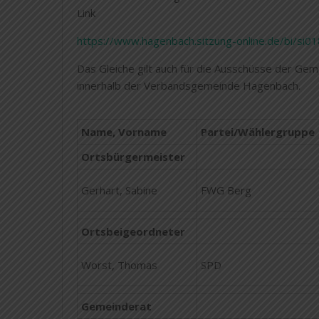
Link
https://www.hagenbach.sitzung-online.de/bi/si01
Das Gleiche gilt auch für die Ausschüsse der Ge
innerhalb der Verbandsgemeinde Hagenbach.
Name, Vorname
Partei/Wählergruppe
Ortsbürgermeister
Gerhart, Sabine
FWG Berg
Ortsbeigeordneter
Worst, Thomas
SPD
Gemeinderat