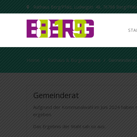
Rathaus Berg/Pfalz, Ludwigstr. 48, 76768 Berg/Pfalz
STA
Home
Rathaus & Bürgerservice
Gemeinderat
Gemeinderat
Aufgrund der Kommunalwahl im Juni 2024 haben s
ergeben.
Das Ergebnis der Wahl sah so aus: