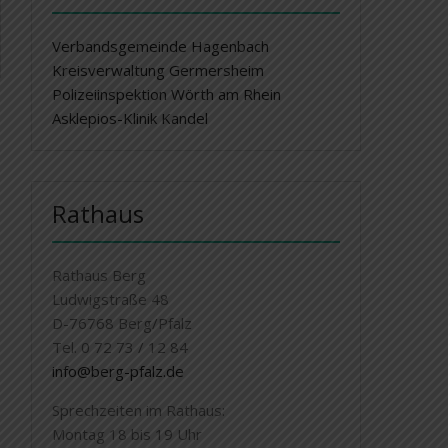
Verbandsgemeinde Hagenbach
Kreisverwaltung Germersheim
Polizeiinspektion Wörth am Rhein
Asklepios-Klinik Kandel
Rathaus
Rathaus Berg
Ludwigstraße 48
D-76768 Berg/Pfalz
Tel. 0 72 73 / 12 84
info@berg-pfalz.de
Sprechzeiten im Rathaus:
Montag 18 bis 19 Uhr