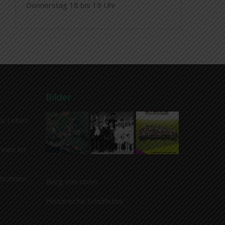
Donnerstag 18 bis 19 Uhr
Bilder
zu Leben
hnen im
 Wohnen
Berg von oben
Historische Schulfotos