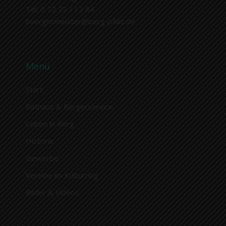
Tel. 0 72 73 / 12 84
buergermeister@berg-pfalz.de
Menü
Start
Rathaus & Bürgerservice
Leben in Berg
Historie
Gewerbe
Vereine im Kulturring
Bilder & Videos