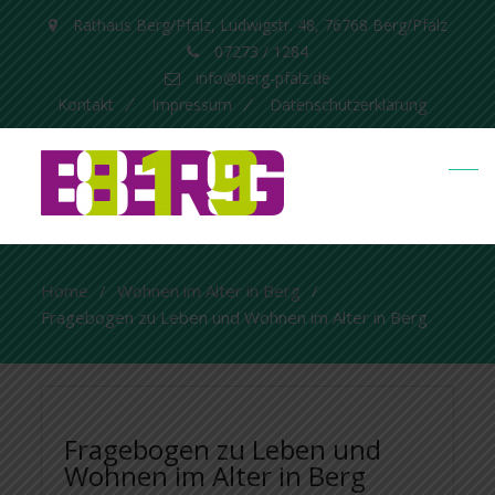
Rathaus Berg/Pfalz, Ludwigstr. 48, 76768 Berg/Pfalz
07273 / 1284
info@berg-pfalz.de
Kontakt
Impressum
Datenschutzerklärung
Home
Wohnen im Alter in Berg
Fragebogen zu Leben und Wohnen im Alter in Berg
Fragebogen zu Leben und
Wohnen im Alter in Berg