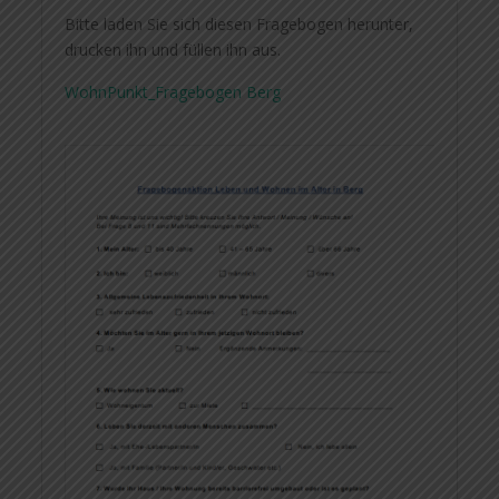
Bitte laden Sie sich diesen Fragebogen herunter,
drucken ihn und füllen ihn aus.
WohnPunkt_Fragebogen Berg