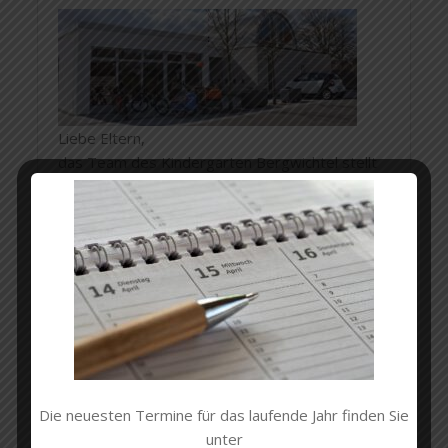
Liebe Eltern,
das Team des Kindergarten Bergwichtel stellt
Ihnen das
Betreuungskonzept
vor.
Schülerhort der Waldkinder
Die neuesten Termine für das laufende Jahr finden Sie
unter