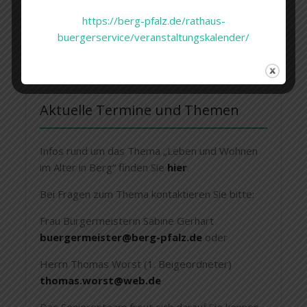
Informationen zum Schülerhort der Waldkinder
https://berg-pfalz.de/rathaus-
erhalten Sie hier.
buergerservice/veranstaltungskalender/
Aktuelle Termine und Themen
Infos rund um das Thema „Leben und Wohnen
im Alter in Berg“ finden Sie
hier
.
Bei Fragen zum Thema kontaktieren Sie bitte:
Frau Bürgermeisterin Sabine Gerhart
buergermeister@berg-pfalz.de
oder
Herrn Thomas Worst (1. Beigeordneter)
thomas.worst@web.de
Das Seniorenteam freut sich darauf Sie kennen