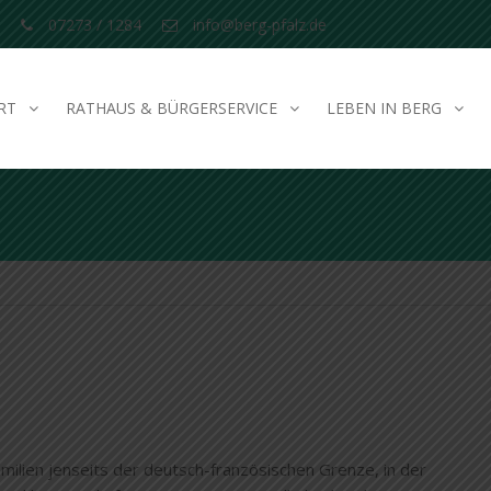
07273 / 1284
info@berg-pfalz.de
RT
RATHAUS & BÜRGERSERVICE
LEBEN IN BERG
lien jenseits der deutsch-französischen Grenze, in der