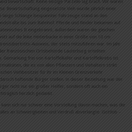
d bewirtschaft. Keine einzige Parzelle lag brach. Wir waren
zur Bewirtschaftung eingesetzte Vieh wurde jährlich einer
ne lange Schlange bespannter Fahrzeuge stand an den
andstraße bis zum Bahnhof. Pferde und Rinder bekamen auf
 lateinisches B eingebrannt, außerdem waren die gleichen
tt auf die linke Hinterbacke in einer Größe von 10 cm
renzübertritts-Ausweis, der stets mitzuführen war. Im Jahr
 der französischen Ortsbehörde Lauterburg erteilten
. Gemarkung frei von Kartoffelkäfer und Kartoffelkrebs ist.
alitäten, die es von allen Pflanzern und Viehaltern strikt
tschen Viehbesitzer für ihr im Kleinen Grenzverkehr
arisch haftende Bürger stellen. In dieser Beziehung war der
erger nicht nur ein großer Helfer, sondern oft auch ein
hträglich herzlich gedankt .
t, kann sich nur schwer eine Vorstellung davon machen, was die
les an Schwierigkeiten und Verdruß abverlangte. Gottlob –