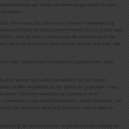
el nicht mehr wie früher mit einem langen Spieß im Innern
gestöbert .
delt. Interessant das Leben und Treiben in Neulauterburg,
uhe und Wörth mit elsässischen Pendlern für kurze Zeit Rast
statten, doch ab und zu müssen sich die Leutchen auch mal
sen, denn die Grenze ist eben noch da und der Zoll weiß, daß
aufen muß, sondern auch mal amüsant zugehen kann, dafür
aß einen Wecker und wollte ihn natürlich, gut am Buserl
chnet in dem Augenblick als der Zöllner ihr gegenüber stand,
 läuten. Die Arme versuchte das Geläute in ihrer
 seinerseits traute seinen Ohren nicht, traute sich kaum, sein
h schon gar nicht nach dem Ding zu tasten. Und so blieb es
Lauterburg, ein Nachttöpfchen. So gut sie konnte, verbarg sie