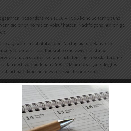
egsjahren, besonders von 1950 – 1956 keine Seltenheit und
enn sie einen normalen Ablauf hatten. Nachfolgend nun einige
rt:
re alt, sollte in Lohntüten den Zahltag auf die Baustelle
ichtung. Nachdem sie in Karlsruhe eine Zwischenstation
verzechten, versuchten sie am nächsten Tag in Neulauterburg
er mit den noch vorhandenen 5500,-DM am Übergang dingfest
Rückfahrt nach Mannheim waren zwei Kripobeamte.
terburger Grenze bringen lassen. Hier sprang er, ohne zu
 Grenzler verfolgten das Spiel und übergaben den Karlsruher
r aus machte er eine zweite Freifahrt, diesmal zum Kandeler
 Gendarmerie in der Arrestzelle gesessen, bat dringend um
 und kroch in wenigen Sekunden gewandt und unbemerkt durch
ung gelang ihm die Flucht über die Wieslauter nach drüben.