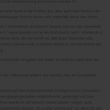
cht bei Neulauterburg erschossen worden ist.
e Flucht in die Freiheit gut, aber auch eine Flucht in die
Lauterburger Grenze lassen sich jedenfalls diese drei Arten
 bis 5 Festnahmen an unserer Grenze. Die von der Gemeinde
 3 Tagesrationen von je ein Stück Wurst und 1 Scheibe Brot,
heute noch, die Vorschrift so, daß jeder Deutsche oder
tützt werden muß, in dessen Bezirk er sich bei Eintritt der
rg.
n kriminelle Vergehen der Anlaß, im anderen Land über der
als der Volksmund; anders das Gesetz, das am Grenzpfahl
r Grenze auf dem Feld arbeitende Einzelpersonen, besonders
 Grenzgängergestalten aufgeschreckt, geänstigt und zum
hren wurde es auf diesem Gebiet wieder ruhiger; auch
zunehmend spürbar. Ein großer Vorteil war vor allem für den