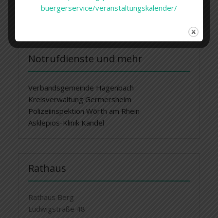
31-buergerworkshop-
buergerservice/veranstaltungskalender/
hochwasserschutzkonzept/
„
Notrufdienste und mehr
Verbandsgemeinde Hagenbach
Kreisverwaltung Germersheim
Polizeiinspektion Wörth am Rhein
Asklepios-Klinik Kandel
Rathaus
Rathaus Berg
Ludwigstraße 48