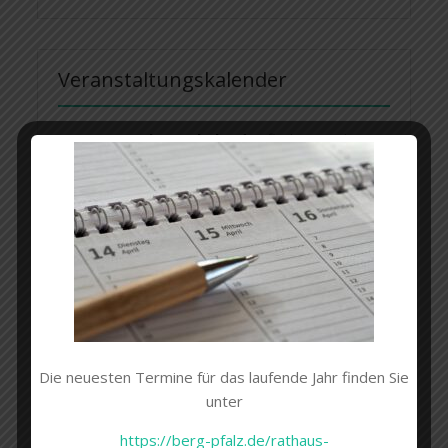
Veranstaltungskalender
Im
Veranstaltungskalender
finden Sie die
bisher bekannten Termine für das Jahr 2026.
Hochwasserkonzept
Infos zum bestehenden
„Hochwasservorsorgekonzept“ finden Sie bei
Die neuesten Termine für das laufende Jahr finden Sie
der Verbandsgemeinde Hagenbach unter dem
unter
Link „
https://www.vg-
hagenbach.de/nachrichten/aktuelles/2019-10-
https://berg-pfalz.de/rathaus-