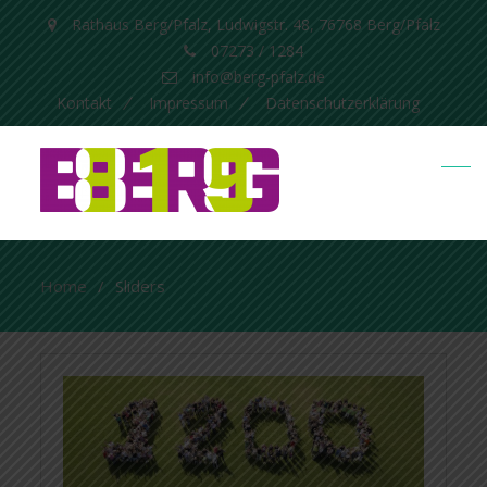
Rathaus Berg/Pfalz, Ludwigstr. 48, 76768 Berg/Pfalz
07273 / 1284
info@berg-pfalz.de
Kontakt
Impressum
Datenschutzerklärung
Home
Sliders