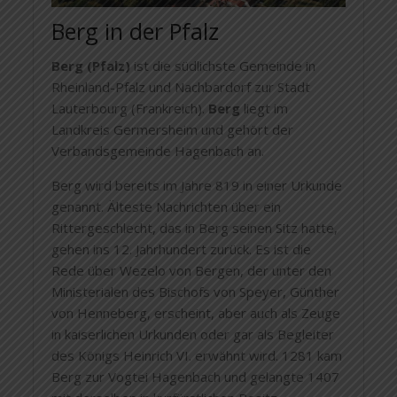
Berg in der Pfalz
Berg (Pfalz)
ist die südlichste Gemeinde in
Rheinland-Pfalz und Nachbardorf zur Stadt
Lauterbourg (Frankreich).
Berg
liegt im
Landkreis Germersheim und gehört der
Verbandsgemeinde Hagenbach an.
Berg wird bereits im Jahre 819 in einer Urkunde
genannt. Älteste Nachrichten über ein
Rittergeschlecht, das in Berg seinen Sitz hatte,
gehen ins 12. Jahrhundert zurück. Es ist die
Rede über Wezelo von Bergen, der unter den
Ministerialen des Bischofs von Speyer, Günther
von Henneberg, erscheint, aber auch als Zeuge
in kaiserlichen Urkunden oder gar als Begleiter
des Königs Heinrich VI. erwähnt wird. 1281 kam
Berg zur Vogtei Hagenbach und gelangte 1407