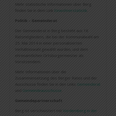
Mehr statistische Informationen über Berg
finden Sie in dem Link
Einwohnerstatistik
.
Politik – Gemeinderat
Der Gemeinderat in Berg besteht aus 16
Ratsmitgliedern, die bei der Kommunalwahl am
25. Mai 2014 in einer personalisierten
Verhältniswahl gewählt wurden, und dem
ehrenamtlichen Ortsbürgermeister als
Vorsitzendem.
Mehr Informationen über die
Zusammensetzung des Berger Rates und der
Ausschüsse finden Sie in den Links
Gemeinderat
und
Gemeindeausschüsse
.
Gemeindepartnerschaft
Berg ist verschwistert mit
Vordernberg in der