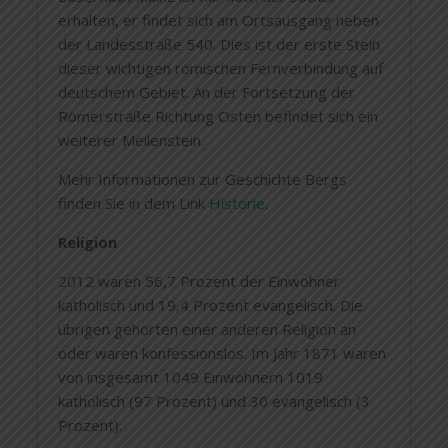
erhalten, er findet sich am Ortsausgang neben
der Landesstraße 540. Dies ist der erste Stein
dieser wichtigen römischen Fernverbindung auf
deutschem Gebiet. An der Fortsetzung der
Römerstraße Richtung Osten befindet sich ein
weiterer Meilenstein.
Mehr Informationen zur Geschichte Bergs
finden Sie in dem Link
Historie
.
Religion
2012 waren 56,7 Prozent der Einwohner
katholisch und 19,4 Prozent evangelisch. Die
übrigen gehörten einer anderen Religion an
oder waren konfessionslos. Im Jahr 1871 waren
von insgesamt 1049 Einwohnern 1019
katholisch (97 Prozent) und 30 evangelisch (3
Prozent).