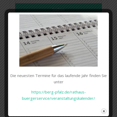
nach:
Kindertagesstätte (Kita)
Bergwichtel
Die neuesten Termine für das laufende Jahr finden Sie
unter
Liebe Eltern,
https://berg-pfalz.de/rathaus-
das Team des Kindergarten Bergwichtel stellt
buergerservice/veranstaltungskalender/
Ihnen das
Betreuungskonzept
vor.