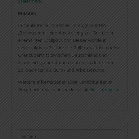
Steiermark
.
Museen
In Neulauterburg gibt es im sogenannten
„Zollmuseum“ eine Ausstellung zur Grenze im
ehemaligen „Zollpavillon“. Dieser wurde in
seiner aktiven Zeit für die Zollformalitäten beim
Grenzübertritt zwischen Deutschland und
Frankreich genutzt und diente den deutschen
Zollbeamten als Büro- und Arbeitsräume.
Weitere Informationen über Einrichtungen in
Berg finden Sie in unter dem Link
Einrichtungen
.
Suchen