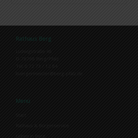
Rathaus Berg
Ludwigstraße 48
D-76768 Berg/Pfalz
Tel. 0 72 73 / 12 84
buergermeister@berg-pfalz.de
Menü
Start
Rathaus & Bürgerservice
Leben in Berg