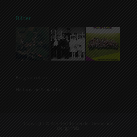
Bilder
Berg von oben
Historische Schulfotos
Copyright © Alle Rechte bei der Gemeinde
Berg/Pfalz.