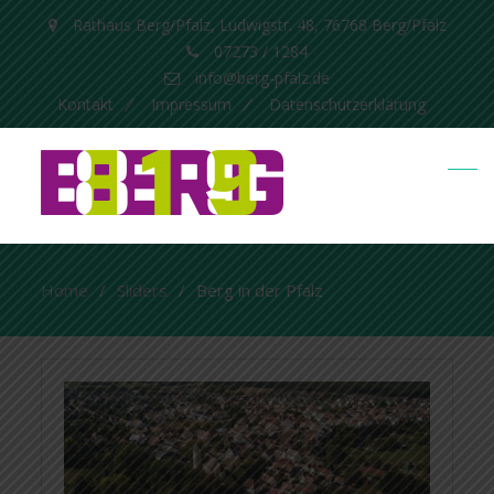
Rathaus Berg/Pfalz, Ludwigstr. 48, 76768 Berg/Pfalz
07273 / 1284
info@berg-pfalz.de
Kontakt
Impressum
Datenschutzerklärung
Home
Sliders
Berg in der Pfalz