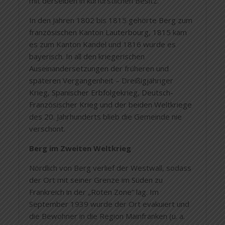
mit derselben in kurfürstlichen Besitz.
In den Jahren 1802 bis 1815 gehörte Berg zum
französischen Kanton Lauterbourg, 1815 kam
es zum Kanton Kandel und 1816 wurde es
bayerisch. In all den kriegerischen
Auseinandersetzungen der früheren und
späteren Vergangenheit – Dreißigjähriger
Krieg, Spanischer Erbfolgekrieg, Deutsch-
Französischer Krieg und der beiden Weltkriege
des 20. Jahrhunderts blieb die Gemeinde nie
verschont.
Berg im Zweiten Weltkrieg
Nördlich von Berg verlief der Westwall, sodass
der Ort mit seiner Grenze im Süden zu
Frankreich in der „Roten Zone“ lag. Im
September 1939 wurde der Ort evakuiert und
die Bewohner in die Region Mainfranken (u. a.