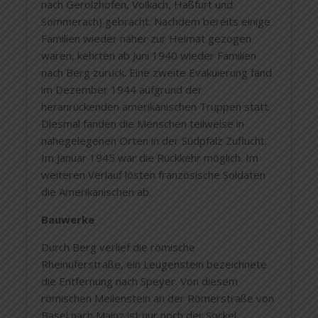
nach Gerolzhofen, Volkach, Haßfurt und
Sommerach) gebracht. Nachdem bereits einige
Familien wieder näher zur Heimat gezogen
waren, kehrten ab Juni 1940 wieder Familien
nach Berg zurück. Eine zweite Evakuierung fand
im Dezember 1944 aufgrund der
heranrückenden amerikanischen Truppen statt.
Diesmal fanden die Menschen teilweise in
nahegelegenen Orten in der Südpfalz Zuflucht.
Im Januar 1945 war die Rückkehr möglich. Im
weiteren Verlauf lösten französische Soldaten
die Amerikanischen ab.
Bauwerke
Durch Berg verlief die römische
Rheinuferstraße, ein Leugenstein bezeichnete
die Entfernung nach Speyer. Von diesem
römischen Meilenstein an der Römerstraße von
Basel nach Mainz ist nur noch der Sockel